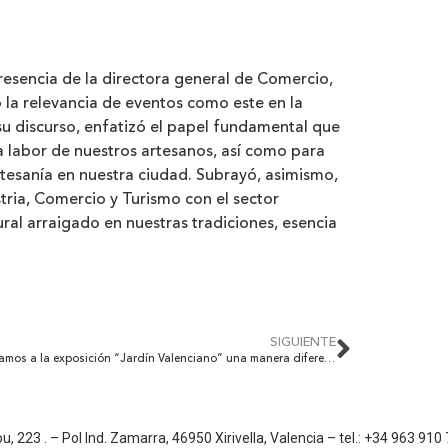
resencia de la directora general de Comercio,
 la relevancia de eventos como este en la
su discurso, enfatizó el papel fundamental que
la labor de nuestros artesanos, así como para
 artesanía en nuestra ciudad. Subrayó, asimismo,
tria, Comercio y Turismo con el sector
ral arraigado en nuestras tradiciones, esencia
SIGUIENTE
Os invitamos a la exposición “Jardín Valenciano” una manera diferente de conocer las puntillas de Eusebio Sanchez
223 . – Pol Ind. Zamarra, 46950 Xirivella, Valencia – tel.: +34 963 910