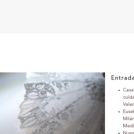
Entrad
Casa
cuid
Valen
Euse
Milá
Medi
Nues