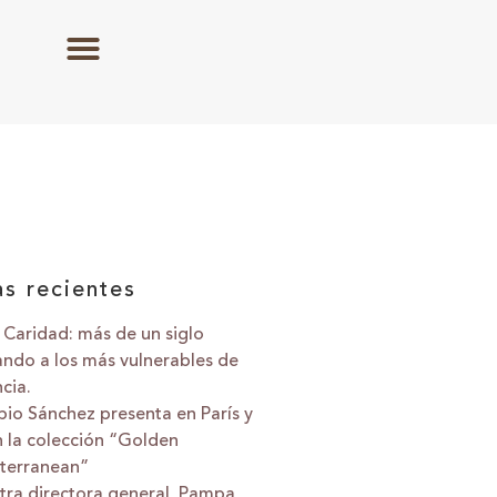
as recientes
 Caridad: más de un siglo
ando a los más vulnerables de
cia.
bio Sánchez presenta en París y
n la colección “Golden
terranean”
tra directora general, Pampa