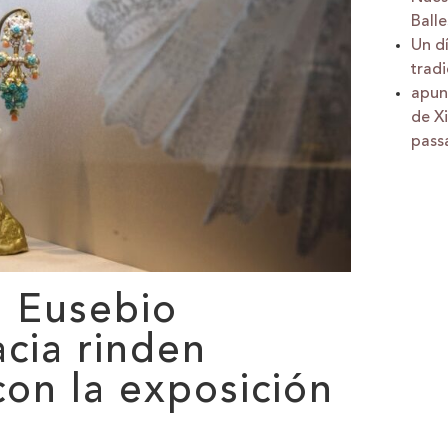
Balle
Un dí
tradi
apun
de Xi
pass
: Eusebio
cia rinden
con la exposición