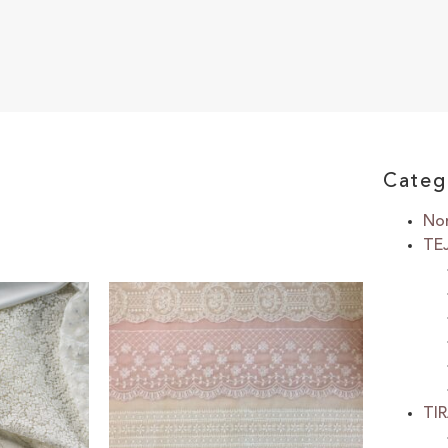
Categ
Non
TE
TI